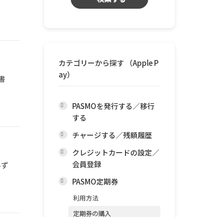
カテゴリーから探す （Apple P
ay）
書
PASMOを発行する／移行
する
チャージする／残額履歴
クレジットカードの設定／
会員登録
いず
PASMO定期券
利用方法
定期券の購入