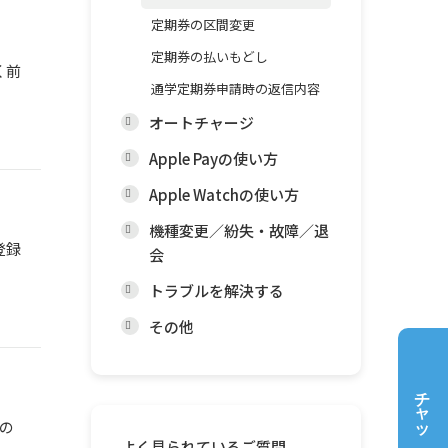
定期券の区間変更
定期券の払いもどし
く前
通学定期券申請時の返信内容
オートチャージ
Apple Payの使い方
Apple Watchの使い方
機種変更／紛失・故障／退
登録
会
トラブルを解決する
その他
チャットで質問
の
よく見られているご質問