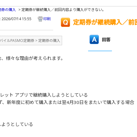
期券の購入
>
定期券が継続購入／前回内容より購入ができない。
2026/07/14 15:55
印刷
定期券が継続購入／前
回答
バイルPASMO定期券
>
定期券の購入
合、様々な理由が考えられます。
ウォレット アプリで継続購入しようとしている
ず、新年度に初めて購入または翌4月30日をまたいで購入する場合
しようとしている