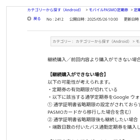
カテゴリーから探す（Android）
>
モバイルPASMO定期券
>
定
戻る
No : 2412
公開日時 : 2025/05/26 10:00
更新日時 : 
カテゴリー :
カテゴリーから探す（Android）
>
モ
継続購入／前回内容より購入ができない場
【継続購入ができない場合】
以下の可能性が考えられます。
・定期券の有効期限が切れている
・以下に該当する通学定期券をGoogle 
① 通学証明書省略期限の設定がされておら
PASMOカードから移行した場合を含む）
② 通学証明書省略期限後も継続したい場合
・端数日数の付いたバス通勤定期券を購入