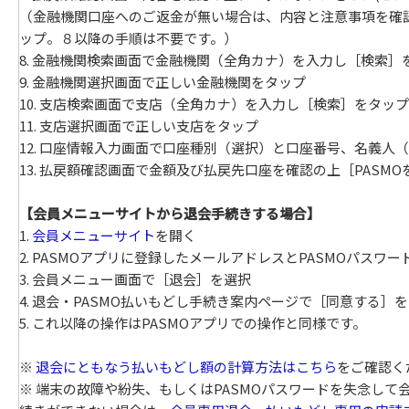
（金融機関口座へのご返金が無い場合は、内容と注意事項を確認
ップ。８以降の手順は不要です。）
8. 金融機関検索画面で金融機関（全角カナ）を入力し［検索］
9. 金融機関選択画面で正しい金融機関をタップ
10. 支店検索画面で支店（全角カナ）を入力し［検索］をタップ
11. 支店選択画面で正しい支店をタップ
12. 口座情報入力画面で口座種別（選択）と口座番号、名義
13. 払戻額確認画面で金額及び払戻先口座を確認の上［PASM
【会員メニューサイトから退会手続きする場合】
1.
会員メニューサイト
を開く
2. PASMOアプリに登録したメールアドレスとPASMOパスワ
3. 会員メニュー画面で［退会］を選択
4. 退会・PASMO払いもどし手続き案内ページで［同意する］
5. これ以降の操作はPASMOアプリでの操作と同様です。
※
退会にともなう払いもどし額の計算方法はこちら
をご確認く
※ 端末の故障や紛失、もしくはPASMOパスワードを失念し