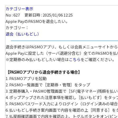
カテゴリー表示
No : 627
更新日時 : 2025/01/06 12:25
Apple PayのPASMOを退会したい。
カテゴリー：
退会（払いもどし）
退会手続きはPASMOアプリ、もしくは会員メニューサイトか
Apple Payに設定した（サーバ退避分含む）全てのPASM
※定期券のみ払いもどしたい場合は
こちら
をご確認ください。
【PASMOアプリから退会手続きする場合】
1. PASMOアプリを起動
2. PASMO一覧画面で［定期券・管理］をタップ
3. 定期券購入・PASMO管理画面で［SF(電子マネー)残額を
4. ポップアップされた注意事項を確認し［払いもどす］をタッ
5. PASMOパスワード入力によりログイン（ログイン済みの場
6. 払いもどし手続き案内画面で内容を確認の上［同意する］を
7. 払戻額確認画面で内容を確認の上、トグルボタンをオン(ピ