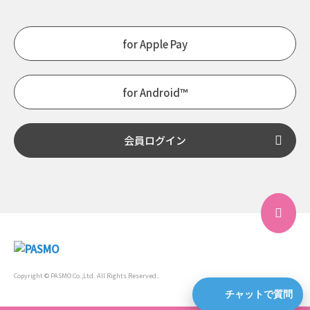
for Apple Pay
for Android™
会員ログイン
Copyright © PASMO Co.,Ltd. All Rights Reserved.
チャットで質問