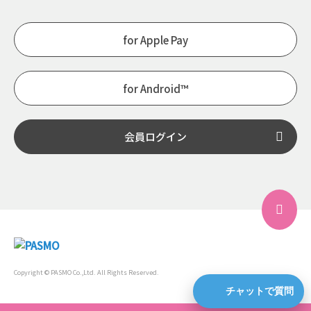
for Apple Pay
for Android™
会員ログイン
Copyright © PASMO Co.,Ltd. All Rights Reserved.
チャットで質問