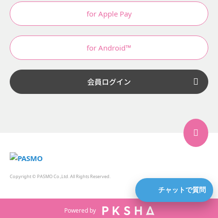
for Apple Pay
for Android™
会員ログイン
Copyright © PASMO Co.,Ltd. All Rights Reserved.
チャットで質問
Powered by