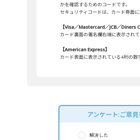
かを確認するためのコードです。
セキュリティコードは、カード券面に
【Visa／Mastercard／JCB／Diners 
カード裏面の署名欄右端に表示されて
【American Express】
カード表面に表示されている4桁の数
アンケート:ご意
解決した