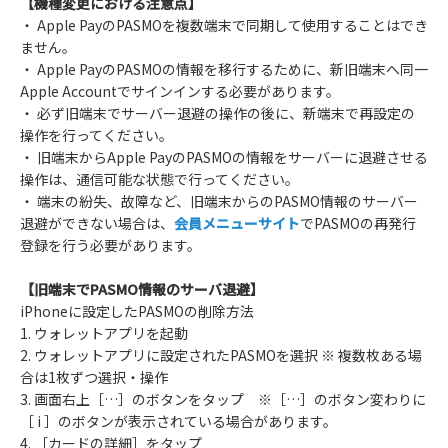
【機種変更における注意点】
・ Apple PayのPASMOを複数端末で同期して使用することはでき
ません。
・ Apple PayのPASMOの情報を移行するために、新旧端末へ同一
Apple Accountでサインインする必要があります。
・ 必ず旧端末でサーバー退避の操作の後に、新端末で再設定の
操作を行ってください。
・ 旧端末からApple PayのPASMOの情報をサーバーに退避させる
操作は、通信可能な状態で行ってください。
・ 端末の紛失、故障など、旧端末からのPASMO情報のサーバー
退避ができない場合は、
会員メニューサイト
でPASMOの再発行
登録を行う必要があります。
【旧端末でPASMO情報のサーバ退避】
iPhoneに設定したPASMOの削除方法
1. ウォレットアプリを起動
2. ウォレットアプリに設定されたPASMOを選択 ※ 複数枚ある場
合は1枚ずつ選択・操作
3. 画面右上［…］のボタンをタップ ※［…］のボタン変わりに
［ i ］のボタンが表示されている場合があります。
4. ［カードの詳細］をタップ