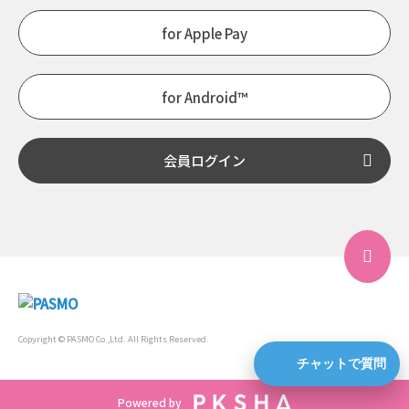
for Apple Pay
for Android™
会員ログイン
Copyright © PASMO Co.,Ltd. All Rights Reserved.
チャットで質問
Powered by