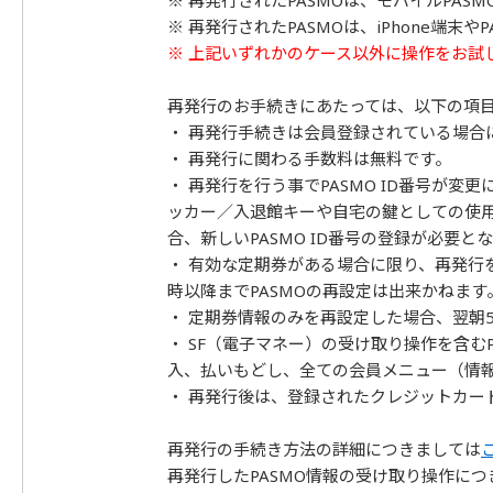
※ 再発行されたPASMOは、モバイルPAS
※ 再発行されたPASMOは、iPhone端末
※ 上記いずれかのケース以外に操作をお試
再発行のお手続きにあたっては、以下の項
・ 再発行手続きは会員登録されている場合
・ 再発行に関わる手数料は無料です。
・ 再発行を行う事でPASMO ID番号が
ッカー／入退館キーや自宅の鍵としての使
合、新しいPASMO ID番号の登録が必要と
・ 有効な定期券がある場合に限り、再発行
時以降までPASMOの再設定は出来かねます
・ 定期券情報のみを再設定した場合、翌朝
・ SF（電子マネー）の受け取り操作を含む
入、払いもどし、全ての会員メニュー（情
・ 再発行後は、登録されたクレジットカー
再発行の手続き方法の詳細につきましては
再発行したPASMO情報の受け取り操作につ