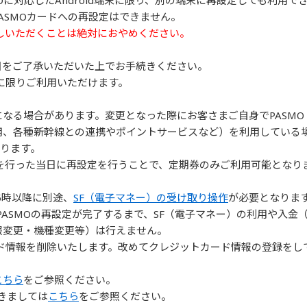
MOに対応したAndroid端末に限り、別の端末に再設定しても利用で
やPASMOカードへの再設定はできません。
しいただくことは絶対におやめください。
目をご了承いただいた上でお手続きください。
に限りご利用いただけます。
変更になる場合があります。変更となった際にお客さまご自身でPASM
用、各種新幹線との連携やポイントサービスなど）を利用している
なります。
を行った当日に再設定を行うことで、定期券のみご利用可能となり
。
5時以降に別途、
SF（電子マネー）の受け取り操作
が必要となりま
PASMOの再設定が完了するまで、SF（電子マネー）の利用や入金
報変更・機種変更等）は行えません。
ド情報を削除いたします。改めてクレジットカード情報の登録をし
こちら
をご参照ください。
きましては
こちら
をご参照ください。