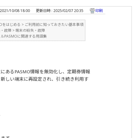
021/10/08 18:00
更新日時 : 2025/02/07 20:35
印刷
MOをはじめる
>
ご利用前に知っておきたい基本事項
失・故障
>
端末の紛失・故障
ルPASMOに関連する用語集
にあるPASMO情報を無効化し、定期券情報
は、新しい端末に再設定され、引き続き利用す
合