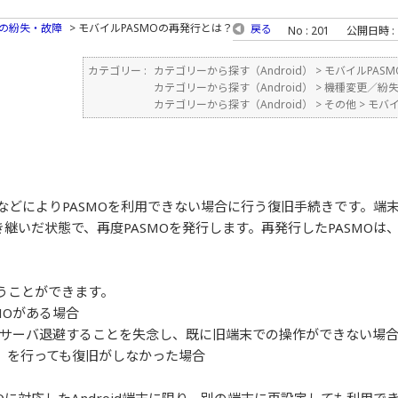
の紛失・故障
>
モバイルPASMOの再発行とは？
戻る
No : 201
公開日時 : 2
カテゴリー :
カテゴリーから探す（Android）
>
モバイルPAS
カテゴリーから探す（Android）
>
機種変更／紛
カテゴリーから探す（Android）
>
その他
>
モバイ
などによりPASMOを利用できない場合に行う復旧手続きです。端末
き継いだ状態で、再度PASMOを発行します。再発行したPASMO
行うことができます。
MOがある場合
報をサーバ退避することを失念し、既に旧端末での操作ができない場
】を行っても復旧がしなかった場合