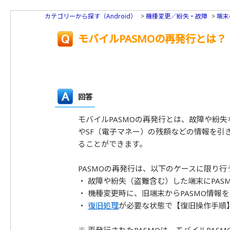
カテゴリーから探す（Android）
>
機種変更／紛失・故障
>
端末
モバイルPASMOの再発行とは？
回答
モバイルPASMOの再発行とは、故障や紛失
やSF（電子マネー）の残額などの情報を引
ることができます。
PASMOの再発行は、以下のケースに限り
・ 故障や紛失（盗難含む）した端末にPAS
・ 機種変更時に、旧端末からPASMO情
・
復旧処理
が必要な状態で【復旧操作手順