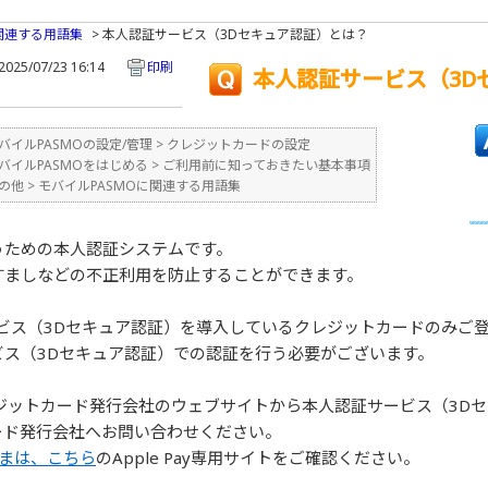
関連する用語集
>
本人認証サービス（3Dセキュア認証）とは？
025/07/23 16:14
印刷
本人認証サービス（3D
バイルPASMOの設定/管理
>
クレジットカードの設定
バイルPASMOをはじめる
>
ご利用前に知っておきたい基本事項
の他
>
モバイルPASMOに関連する用語集
うための本人認証システムです。
すましなどの不正利用を防止することができます。
ービス（3Dセキュア認証）を導入しているクレジットカードのみご
ス（3Dセキュア認証）での認証を行う必要がございます。
ジットカード発行会社のウェブサイトから本人認証サービス（3D
ード発行会社へお問い合わせください。
客さまは、こちら
のApple Pay専用サイトをご確認ください。