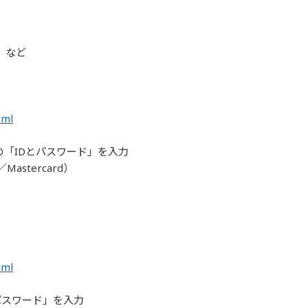
）など
tml
の「IDとパスワード」を入力
astercard）
tml
とパスワード」を入力