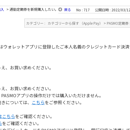
購入
>
通勤定期券を新規購入したい。
戻る
No : 717
公開日時 : 2022/03/12
カテゴリー :
カテゴリーから探す （Apple Pay）
>
PASMO定期券
。
たはウォレットアプリに登録したご本人名義のクレジットカード決
うえ、お買い求めください。
うえ、お買い求めください。
PASMOアプリの操作だけでは購入いただけません。
続きについては、
こちら
をご参照ください。
はこちら
をご確認ください。
ら
をご確認ください。