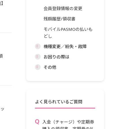
刷】
会員登録情報の変更
残額履歴/領収書
モバイルPASMOの払いも
どし
機種変更／紛失・故障
順
お困りの際は
その他
よく見られているご質問
ジッ
入金（チャージ）や定期券
購入の領収書、定期券の払