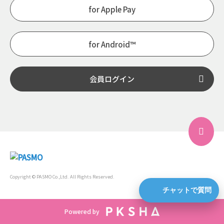
for Apple Pay
for Android™
会員ログイン
Copyright © PASMO Co.,Ltd. All Rights Reserved.
チャットで質問
Powered by