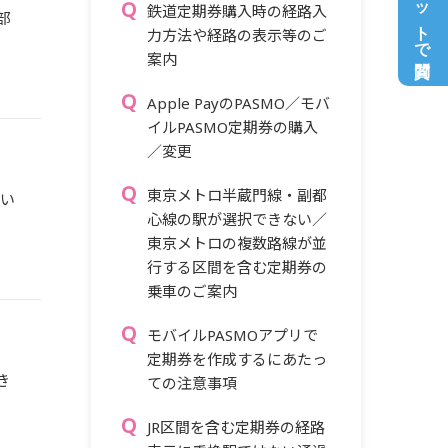
チャットで質問
鉄道定期券購入時の経路入
部
力方法や経路の表示等のご
案内
Apple PayのPASMO／モバ
イルPASMO定期券の購入
／変更
東京メトロ半蔵門線・副都
てい
心線の駅が選択できない／
東京メトロの複数路線が並
行する区間を含む定期券の
乗車のご案内
モバイルPASMOアプリで
定期券を作成するにあたっ
き
ての注意事項
JR区間を含む定期券の経路