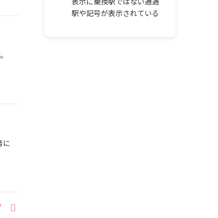
表示に乗換駅ではない通過
駅や記号が表示されている
す。
者に
7