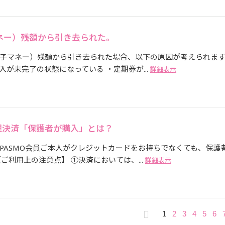
ネー）残額から引き去られた。
電子マネー）残額から引き去られた場合、以下の原因が考えられま
が未完了の状態になっている ・定期券が...
詳細表示
理決済「保護者が購入」とは？
PASMO会員ご本人がクレジットカードをお持ちでなくても、保護
ご利用上の注意点】 ①決済においては、...
詳細表示
1
2
3
4
5
6