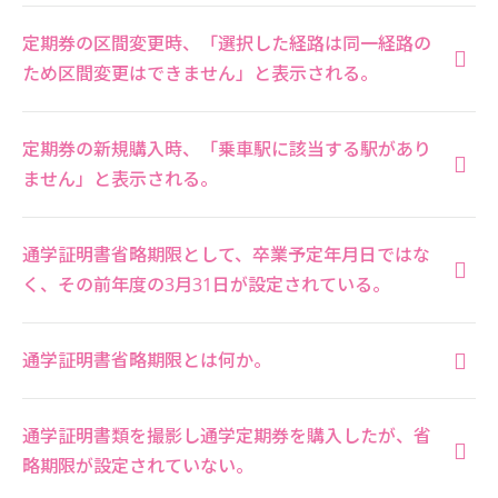
定期券の区間変更時、「選択した経路は同一経路の
ため区間変更はできません」と表示される。
定期券の新規購入時、「乗車駅に該当する駅があり
ません」と表示される。
通学証明書省略期限として、卒業予定年月日ではな
く、その前年度の3月31日が設定されている。
通学証明書省略期限とは何か。
通学証明書類を撮影し通学定期券を購入したが、省
略期限が設定されていない。