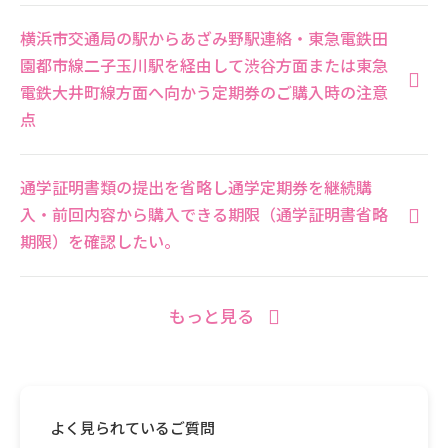
横浜市交通局の駅からあざみ野駅連絡・東急電鉄田
園都市線二子玉川駅を経由して渋谷方面または東急
電鉄大井町線方面へ向かう定期券のご購入時の注意
点
通学証明書類の提出を省略し通学定期券を継続購
入・前回内容から購入できる期限（通学証明書省略
期限）を確認したい。
もっと見る
よく見られているご質問