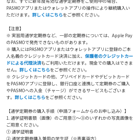
なお、すでに新年度有効な通学定期券をご使用中の場合、
PASMOアプリまたはウォレットアプリの操作により継続購入い
ただけます。
詳しくはこちら
をご参照ください。
【注意】
※ 実習用通学定期券など、一部の定期券については、Apple Pay
のPASMOで発売できないものがあります。
※ 購入にはPASMOアプリまたはウォレットアプリに登録のご本
人名義のクレジットカード決済に加え、
保護者のクレジットカー
ドによる代理決済
もご利用いただけます。現金での購入はできま
せん。
詳しくはこちら
をご参照ください。
※ クレジットカードの他、プリペイドカードやデビットカード
をPASMOアプリに登録し、銀行口座と連携して定期券のご購入
やPASMOへの入金（チャージ）ができるサービスもございま
す。
詳しくはこちら
をご参照ください。
【通学定期券の購入手順（申請フォームからのお申し込み）】
1. 通学証明書類（画像）のご用意①～③のいずれかの写真画像を
ご用意ください。
① 通学証明書
② 通学定期券購入兼用の学生証（※表裏両方）