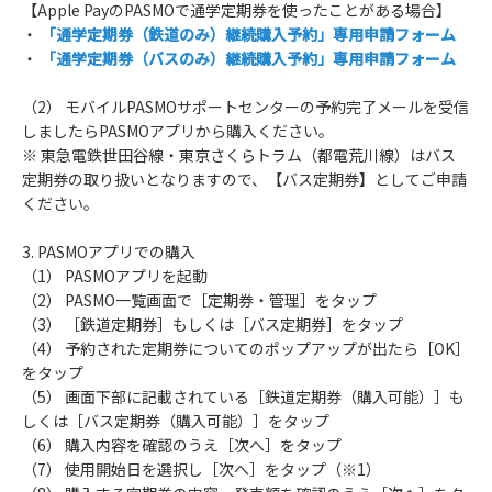
【Apple PayのPASMOで通学定期券を使ったことがある場合】
・
「通学定期券（鉄道のみ）継続購入予約」専用申請フォーム
・
「通学定期券（バスのみ）継続購入予約」専用申請フォーム
（2） モバイルPASMOサポートセンターの予約完了メールを受信
しましたらPASMOアプリから購入ください。
※ 東急電鉄世田谷線・東京さくらトラム（都電荒川線）はバス
定期券の取り扱いとなりますので、【バス定期券】としてご申請
ください。
3. PASMOアプリでの購入
（1） PASMOアプリを起動
（2） PASMO一覧画面で［定期券・管理］をタップ
（3） ［鉄道定期券］もしくは［バス定期券］をタップ
（4） 予約された定期券についてのポップアップが出たら［OK］
をタップ
（5） 画面下部に記載されている［鉄道定期券（購入可能）］も
しくは［バス定期券（購入可能）］をタップ
（6） 購入内容を確認のうえ［次へ］をタップ
（7） 使用開始日を選択し［次へ］をタップ（※1）