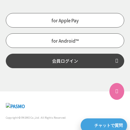
for Apple Pay
for Android™
会員ログイン
Copyright © PASMO Co.,Ltd. All Rights Reserved.
チャットで質問