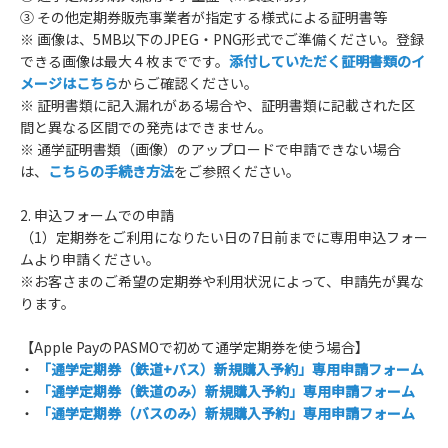
③ その他定期券販売事業者が指定する様式による証明書等
※ 画像は、5MB以下のJPEG・PNG形式でご準備ください。登録
できる画像は最大４枚までです。
添付していただく証明書類のイ
メージはこちら
からご確認ください。
※ 証明書類に記入漏れがある場合や、証明書類に記載された区
間と異なる区間での発売はできません。
※ 通学証明書類（画像）のアップロードで申請できない場合
は、
こちらの手続き方法
をご参照ください。
2. 申込フォームでの申請
（1）定期券をご利用になりたい日の7日前までに専用申込フォー
ムより申請ください。
※お客さまのご希望の定期券や利用状況によって、申請先が異な
ります。
【Apple PayのPASMOで初めて通学定期券を使う場合】
・
「通学定期券（鉄道+バス）新規購入予約」専用申請フォーム
・
「通学定期券（鉄道のみ）新規購入予約」専用申請フォーム
・
「通学定期券（バスのみ）新規購入予約」専用申請フォーム