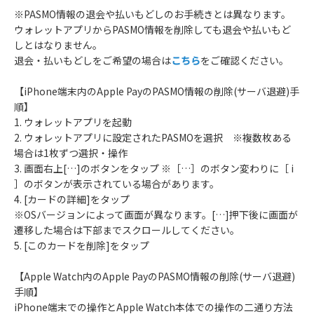
※PASMO情報の退会や払いもどしのお手続きとは異なります。
ウォレットアプリからPASMO情報を削除しても退会や払いもど
しとはなりません。
退会・払いもどしをご希望の場合は
こちら
をご確認ください。
【iPhone端末内のApple PayのPASMO情報の削除(サーバ退避)手
順】
1. ウォレットアプリを起動
2. ウォレットアプリに設定されたPASMOを選択 ※複数枚ある
場合は1枚ずつ選択・操作
3. 画面右上[…]のボタンをタップ ※［…］のボタン変わりに［ i
］のボタンが表示されている場合があります。
4. [カードの詳細]をタップ
※OSバージョンによって画面が異なります。[…]押下後に画面が
遷移した場合は下部までスクロールしてください。
5. [このカードを削除]をタップ
【Apple Watch内のApple PayのPASMO情報の削除(サーバ退避)
手順】
iPhone端末での操作とApple Watch本体での操作の二通り方法