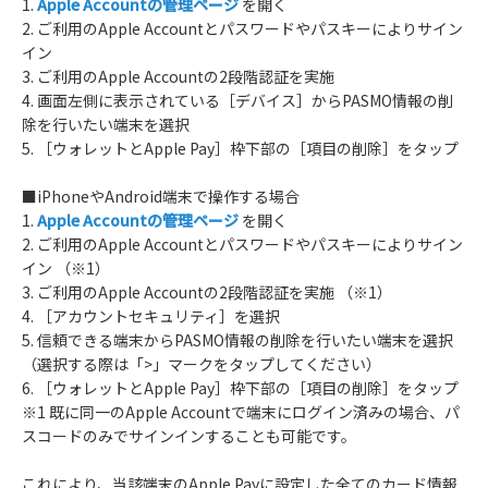
1.
Apple Accountの管理ページ
を開く
2. ご利用のApple Accountとパスワードやパスキーによりサイン
イン
3. ご利用のApple Accountの2段階認証を実施
4. 画面左側に表示されている［デバイス］からPASMO情報の削
除を行いたい端末を選択
5. ［ウォレットとApple Pay］枠下部の［項目の削除］をタップ
■iPhoneやAndroid端末で操作する場合
1.
Apple Accountの管理ページ
を開く
2. ご利用のApple Accountとパスワードやパスキーによりサイン
イン （※1）
3. ご利用のApple Accountの2段階認証を実施 （※1）
4. ［アカウントセキュリティ］を選択
5. 信頼できる端末からPASMO情報の削除を行いたい端末を選択
（選択する際は「>」マークをタップしてください）
6. ［ウォレットとApple Pay］枠下部の［項目の削除］をタップ
※1 既に同一のApple Accountで端末にログイン済みの場合、パ
スコードのみでサインインすることも可能です。
これにより、当該端末のApple Payに設定した全てのカード情報