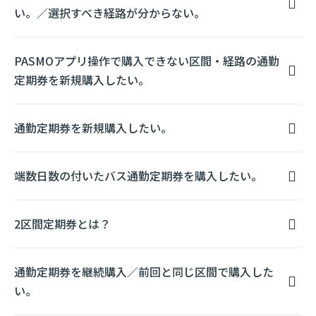
い。／選択すべき経路が分からない。
PASMOアプリ操作で購入できない区間・経路の通勤
定期券を新規購入したい。
通勤定期券を新規購入したい。
端数日数の付いたバス通勤定期券を購入したい。
2区間定期券とは？
通勤定期券を継続購入／前回と同じ区間で購入した
い。