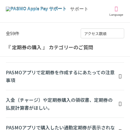
Language
全59件
アクセス数順
『 定期券の購入 』 カテゴリーのご質問
PASMOアプリで定期券を作成するにあたっての注意
事項
入金（チャージ）や定期券購入の領収書、定期券の
払戻計算書がほしい。
PASMOアプリで購入したい通勤定期券が表示されな