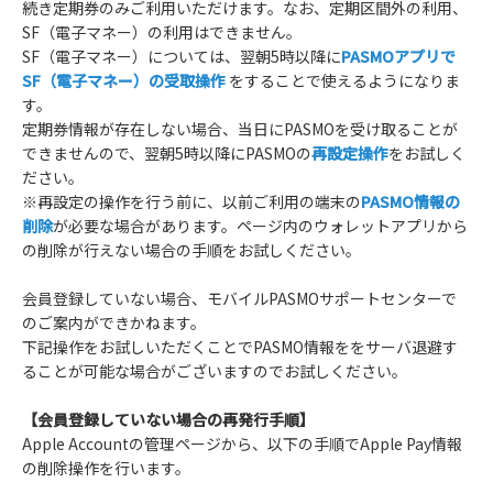
続き定期券のみご利用いただけます。なお、定期区間外の利用、
SF（電子マネー）の利用はできません。
SF（電子マネー）については、翌朝5時以降に
PASMOアプリで
SF（電子マネー）の受取操作
をすることで使えるようになりま
す。
定期券情報が存在しない場合、当日にPASMOを受け取ることが
できませんので、翌朝5時以降にPASMOの
再設定操作
をお試しく
ださい。
※再設定の操作を行う前に、以前ご利用の端末の
PASMO情報の
削除
が必要な場合があります。ページ内のウォレットアプリから
の削除が行えない場合の手順をお試しください。
会員登録していない場合、モバイルPASMOサポートセンターで
のご案内ができかねます。
下記操作をお試しいただくことでPASMO情報ををサーバ退避す
ることが可能な場合がございますのでお試しください。
【会員登録していない場合の再発行手順】
Apple Accountの管理ページから、以下の手順でApple Pay情報
の削除操作を行います。