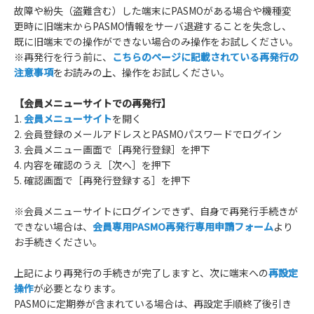
故障や紛失（盗難含む）した端末にPASMOがある場合や機種変
更時に旧端末からPASMO情報をサーバ退避することを失念し、
既に旧端末での操作ができない場合のみ操作をお試しください。
※再発行を行う前に、
こちらのページに記載されている再発行の
注意事項
をお読みの上、操作をお試しください。
【会員メニューサイトでの再発行】
1.
会員メニューサイト
を開く
2. 会員登録のメールアドレスとPASMOパスワードでログイン
3. 会員メニュー画面で［再発行登録］を押下
4. 内容を確認のうえ［次へ］を押下
5. 確認画面で［再発行登録する］を押下
※会員メニューサイトにログインできず、自身で再発行手続きが
できない場合は、
会員専用PASMO再発行専用申請フォーム
より
お手続きください。
上記により再発行の手続きが完了しますと、次に端末への
再設定
操作
が必要となります。
PASMOに定期券が含まれている場合は、再設定手順終了後引き